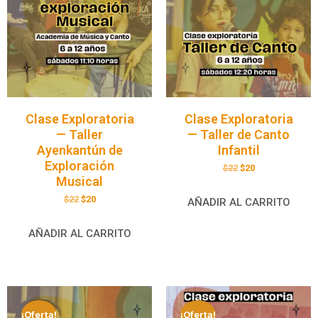
Clase Exploratoria
Clase Exploratoria
— Taller
— Taller de Canto
Ayenkantún de
Infantil
Exploración
$
22
$
20
Musical
$
22
$
20
AÑADIR AL CARRITO
AÑADIR AL CARRITO
¡Oferta!
¡Oferta!