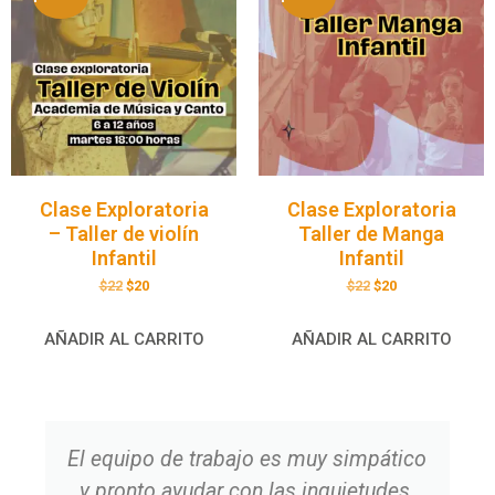
Clase Exploratoria
Clase Exploratoria
– Taller de violín
Taller de Manga
Infantil
Infantil
$
22
$
20
$
22
$
20
AÑADIR AL CARRITO
AÑADIR AL CARRITO
El equipo de trabajo es muy simpático
y pronto ayudar con las inquietudes.