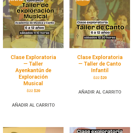
Clase Exploratoria
Clase Exploratoria
— Taller
— Taller de Canto
Ayenkantún de
Infantil
Exploración
$
22
$
20
Musical
$
22
$
20
AÑADIR AL CARRITO
AÑADIR AL CARRITO