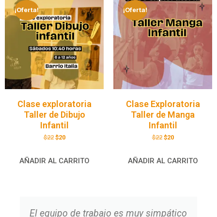
¡Oferta!
¡Oferta!
Clase exploratoria
Clase Exploratoria
Taller de Dibujo
Taller de Manga
Infantil
Infantil
$
22
$
20
$
22
$
20
AÑADIR AL CARRITO
AÑADIR AL CARRITO
El equipo de trabajo es muy simpático