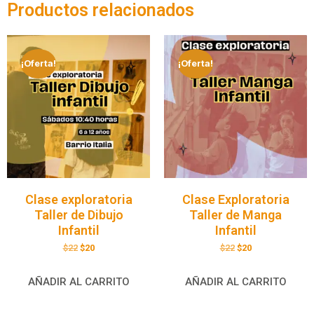
Productos relacionados
¡Oferta!
¡Oferta!
Clase exploratoria
Clase Exploratoria
Taller de Dibujo
Taller de Manga
Infantil
Infantil
$
22
$
20
$
22
$
20
AÑADIR AL CARRITO
AÑADIR AL CARRITO