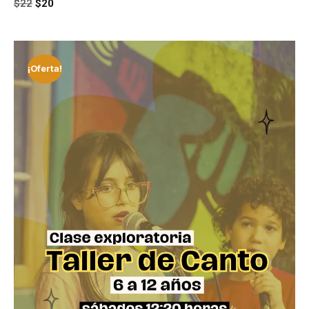
$
22
$
20
¡Oferta!