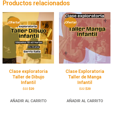
Productos relacionados
¡Oferta!
¡Oferta!
Clase exploratoria
Clase Exploratoria
Taller de Dibujo
Taller de Manga
Infantil
Infantil
$
22
$
20
$
22
$
20
AÑADIR AL CARRITO
AÑADIR AL CARRITO