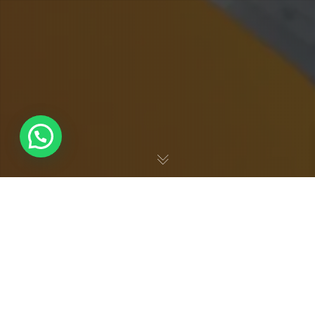
En
Espacio Rukamalon
, el arte se vive cada fin de semana con
imaginación, colores y mucha alegría. Este mes, nuestras
niñas y niños se sumergieron en el espíritu de
Halloween
,
creando sus propias
canastitas para pedir dulces
, hechas con