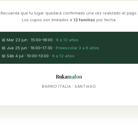
Recuerda que tu lugar quedará confirmado una vez realizado el pago.
Los cupos son limitados a
12 familias
por fecha.
📅 Mar 23 jun · 15:00–18:00 ·
6 a 12 años
📅 Jue 25 jun · 16:00–17:30 ·
Preescolar 3 a 6 años
📅 Sáb 4 jul · 10:00–13:00 ·
6 a 12 años
Ruka
malon
BARRIO ITALIA · SANTIAGO